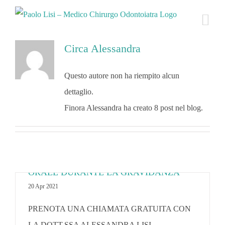
Salta
al
contenuto
Circa
Alessandra
Questo autore non ha riempito alcun
dettaglio.
Finora Alessandra ha creato 8 post nel blog.
PRENOTA UNA CHIAMATA GRATUITA
CON LA DOTT.SSA ALESSANDRA LISI
SULL’IMPORTANZA DELL’IGIENE
ORALE DURANTE LA GRAVIDANZA
20 Apr 2021
PRENOTA UNA CHIAMATA GRATUITA CON
LA DOTT.SSA ALESSANDRA LISI