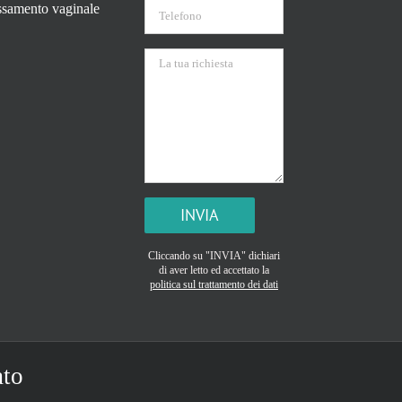
assamento vaginale
Si prega di lasciare vuoto questo campo.
Cliccando su "INVIA" dichiari
di aver letto ed accettato la
politica sul trattamento dei dati
ato