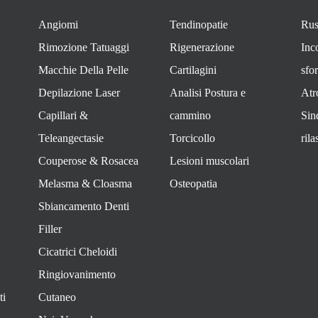
Angiomi
Tendinopatie
Rus
Rimozione Tatuaggi
Rigenerazione
Inc
Macchie Della Pelle
Cartilagini
sfo
Depilazione Laser
Analisi Postura e
Atr
Capillari &
cammino
Sin
Teleangectasie
Torcicollo
ril
Couperose & Rosacea
Lesioni muscolari
Melasma & Cloasma
Osteopatia
Sbiancamento Denti
Filler
Cicatrici Cheloidi
Ringiovanimento
ti
Cutaneo