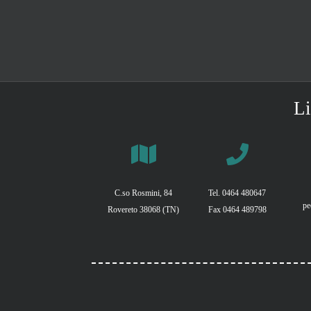
Li
C.so Rosmini, 84
Tel. 0464 480647
pe
Rovereto 38068 (TN)
Fax 0464 489798