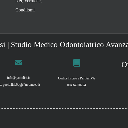
Nei, Verruche,
Condilomi
si |
Studio Medico
Odontoiatrico Avanz
Or
info@paololisi.it
Codice fiscale e Partita IVA
c:
paolo.lisi.6qqj@tn.omceo.it
00434970224