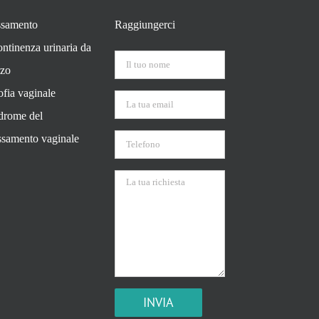
samento
Raggiungerci
ontinenza urinaria da
rzo
ofia vaginale
drome del
assamento vaginale
Si prega di lasciare vuoto questo campo.