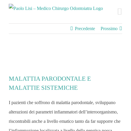
Salta
al
contenuto
Precedente
Prossimo
MALATTIA PARODONTALE E
MALATTIE SISTEMICHE
I pazienti che soffrono di malattia parodontale, sviluppano
alterazioni dei parametri infiammatori dell’interoorganismo,
riscontrabili anche a livello ematico tanto da far supporre che
l’infiammazione localizzata a livello della gengiva possa