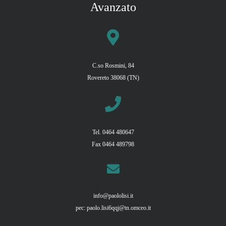
Avanzato
C.so Rosmini, 84
Rovereto 38068 (TN)
Tel. 0464 480647
Fax 0464 489798
info@paololisi.it
pec:
paolo.lisi6qqj@tn.omceo.it