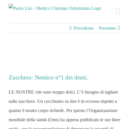
Salta
al
contenuto
Precedente
Prossimo
Zucchero: Nemico n°1 dei denti.
LE NOSTRE vite sono troppo dolci. C’è bisogno di tagliare
sullo zucchero. Un cucchiaino su due è in eccesso rispetto a
quanto il nostro corpo richiede. Per questo l’Organizzazione
mondiale della sanità (Oms) ha appena pubblicato le sue linee
guida, con la raccomandazione di dimezzare la quantità di