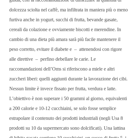
dolcezza sciolta nel caffè, ma infiltrata in maniera più o meno
furtiva anche in yogurt, succhi di frutta, bevande gasate,
cereali da colazione e ovviamente biscotti e merendine. In
cambio di una dieta più amara sarà più facile mantenere il
peso corretto, evitare il diabete e – attenendosi con rigore
alle direttive – perfino debellare le carie. Le
raccomandazioni dell’Oms si riferiscono a miele e altri
zuccheri liberi: quelli aggiunti durante la lavorazione dei cibi.
Nessun limite è invece fissato per frutta, verdura e latte.
L’obiettivo è non superare i 50 grammi al giorno, equivalenti
a 200 calorie e 10-12 cucchiaini, se solo fosse semplice
estrapolare il contenuto dei prodotti industriali (negli Usa 8
prodotti su 10 da supermercato sono dolcificati). Una lattina
di bibita gasata contiene 10 cucchiaini, un succo di frutta 5, i